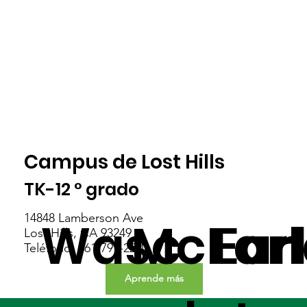
Campus de Lost Hills
TK-12 ° grado
14848 Lamberson Ave
Wasc
McFarl
Ear
Lost Hills, CA 93249
Teléfono: 661-797-2220
Aprende más