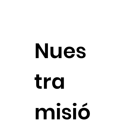
Nues
tra
misió