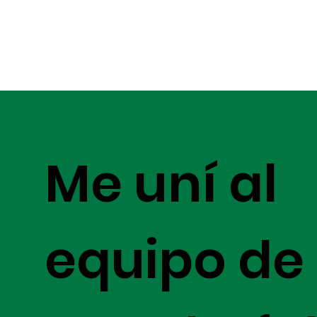
Me uní al
equipo de