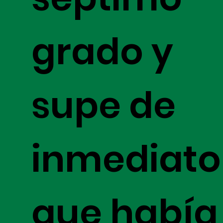
grado y
supe de
inmediato
que había