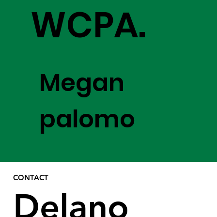
WCPA.
Megan
palomo
CONTACT
Delano